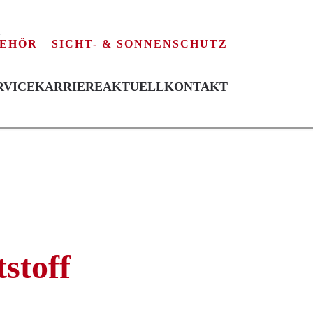
EHÖR
SICHT- & SONNENSCHUTZ
RVICE
KARRIERE
AKTUELL
KONTAKT
toff
stoff