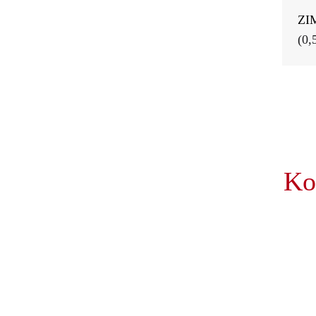
ZIM
(0,
Ko