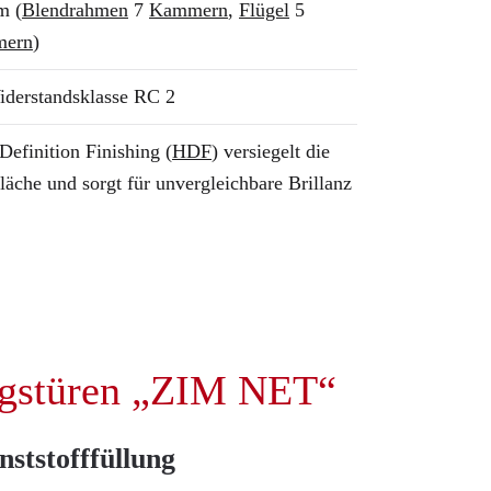
m (
Blendrahmen
7
Kammern
,
Flügel
5
ern
)
iderstandsklasse RC 2
Definition Finishing (
HDF
) versiegelt die
läche und sorgt für unvergleichbare Brillanz
gstüren „ZIM NET“
nststofffüllung