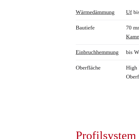
Wärmedämmung
Uf
bi
Bautiefe
70 m
Kamm
Einbruchhemmung
bis W
Oberfläche
High 
Oberf
Profilsystem