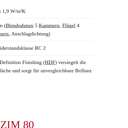
s 1,9 W/m²K
m (
Blendrahmen
5
Kammern
,
Flügel
4
ern
, Anschlagdichtung)
iderstandsklasse RC 2
Definition Finishing (
HDF
) versiegelt die
läche und sorgt für unvergleichbare Brillanz
 ZIM 80